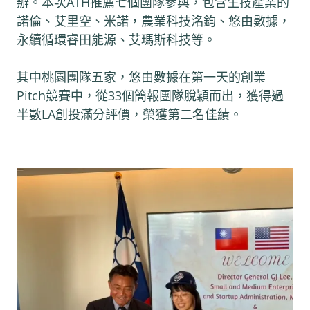
辦。本次ATH推薦七個團隊參與，包含生技產業的
諾倫、艾里空、米諾，農業科技洺鈞、悠由數據，
永續循環睿田能源、艾瑪斯科技等。
其中桃園團隊五家，悠由數據在第一天的創業
Pitch競賽中，從33個簡報團隊脫穎而出，獲得過
半數LA創投滿分評價，榮獲第二名佳績。